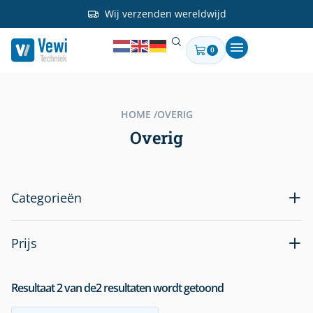
Wij verzenden wereldwijd
0
HOME /
OVERIG
Overig
Categorieën
Prijs
Resultaat
2
van de
2
resultaten wordt getoond