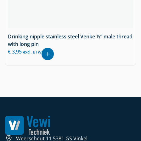
Drinking nipple stainless steel Venke ½” male thread
with long pin
€
3,95
excl. BTW
Weerscheut 11 5381 GS Vinkel