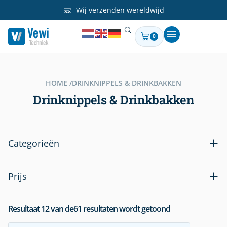
Wij verzenden wereldwijd
0
HOME /
DRINKNIPPELS & DRINKBAKKEN
Drinknippels & Drinkbakken
Categorieën
Prijs
Resultaat
12
van de
61
resultaten wordt getoond