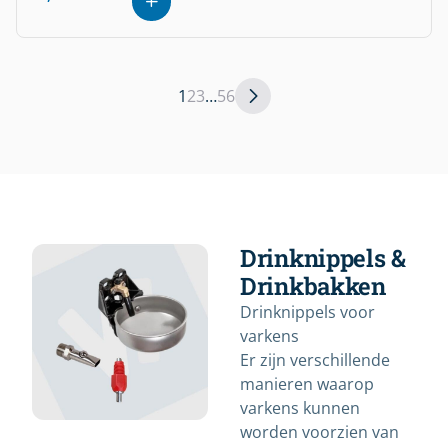
1
2
3
…
5
6
Drinknippels &
Drinkbakken
Drinknippels voor
varkens
Er zijn verschillende
manieren waarop
varkens kunnen
worden voorzien van