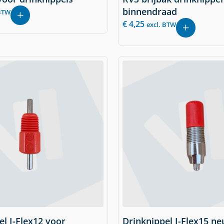
binnendraad
 BTW
€
4,25
excl. BTW
el I-Flex12 voor
Drinknippel I-Flex15 ne