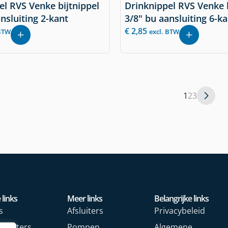
el RVS Venke bijtnippel
Drinknippel RVS Venke b
nsluiting 2-kant
3/8" bu aansluiting 6-k
€
2,85
 BTW
excl. BTW
1
2
3
 links
Meer links
Belangrijke links
s
Afsluiters
Privacybeleid
rmeters
Pompen
Algemene