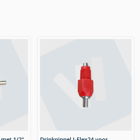
 met 1/2"
Drinknippel I-Flex24 voor