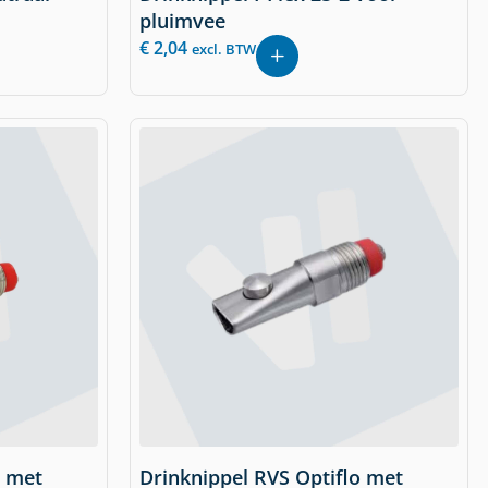
pluimvee
€
2,04
excl. BTW
o met
Drinknippel RVS Optiflo met