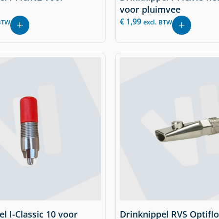
voor pluimvee
€
1,99
 BTW
excl. BTW
l I-Classic 10 voor
Drinknippel RVS Optifl