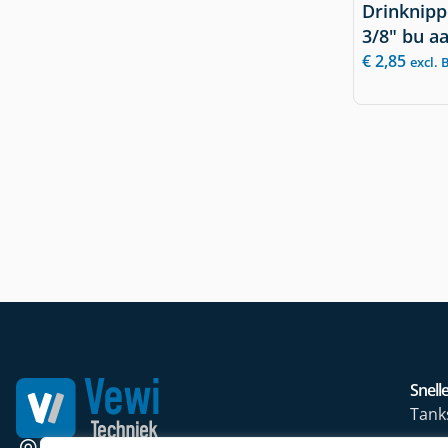
Drinknipp
3/8" bu aa
€
2,85
excl.
Snelle
Tank
Wate