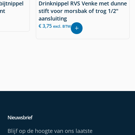
ijtnippel
Drinknippel RVS Venke met dunne
ant
stift voor morsbak of trog 1/2"
aansluiting
€
3,75
excl. BTW
Nieuwsbrief
Blijf op de hoogte van ons laatste