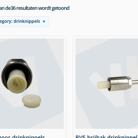
an de
36
resultaten wordt getoond
×
egory
:
drinknippels
voor drinknippels
RVS brijbak drinknippel