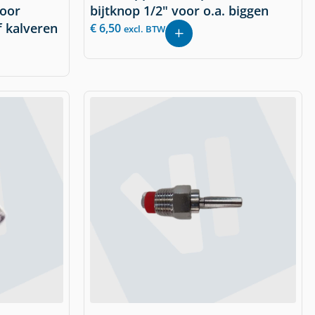
voor
bijtknop 1/2" voor o.a. biggen
f kalveren
€
6,50
excl. BTW