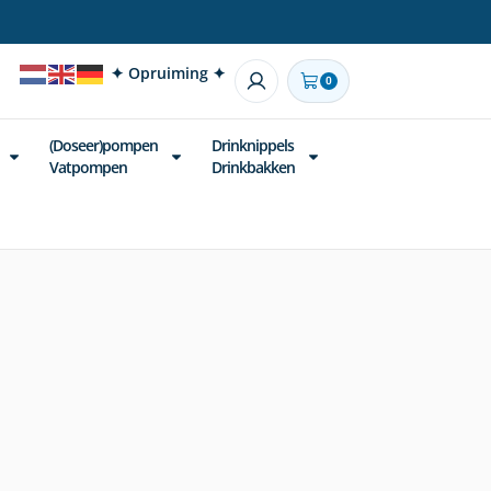
✦ Opruiming ✦
0
(Doseer)pompen
Drinknippels
Vatpompen
Drinkbakken