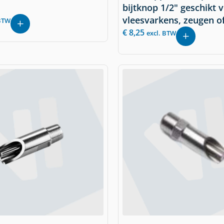
bijtknop 1/2" geschikt 
vleesvarkens, zeugen o
 BTW
€
8,25
excl. BTW