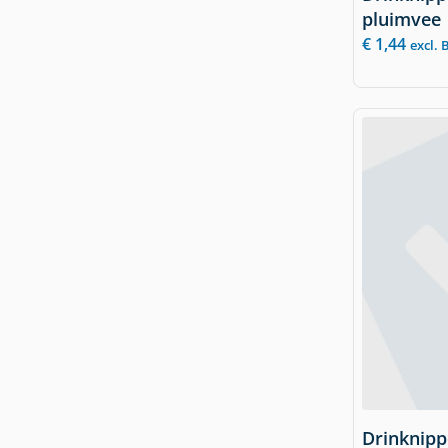
pluimvee
€
1,44
excl.
Drinknippe