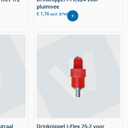
pluimvee
€
1,76
excl. BTW
utraal
Drinknippel I-Flex 25-2 voor