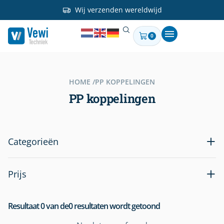
Wij verzenden wereldwijd
0
HOME /
PP KOPPELINGEN
PP koppelingen
Categorieën
Prijs
Resultaat
0
van de
0
resultaten wordt getoond