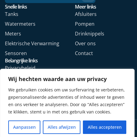
Snelle links
Meer links
Tanks
Afsluiters
Watermeters
Pompen
Meters
Drinknippels
Elektrische Verwarming
Over ons
Sensoren
Contact
Belangrijke links
Privacybeleid
Algemene voorwaarden
Wij hechten waarde aan uw privacy
Veelgestelde vragen
We gebruiken cookies om uw surfervaring te verbeteren,
Retourformulier webshop
gepersonaliseerde advertenties of inhoud weer te geven
en ons verkeer te analyseren. Door op “Alles accepteren”
te klikken, stemt u in met ons gebruik van cookies.
Copyright © 2026. Alle rechten voorbehouden.
Aanpassen
Alles afwijzen
Alles accepteren
Design door Mediya