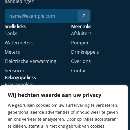
aanbiedingen
Snelle links
Meer links
Tanks
Afsluiters
Watermeters
Pompen
Meters
Drinknippels
Elektrische Verwarming
Over ons
Sensoren
Contact
Belangrijke links
Privacybeleid
Algemene voorwaarden
Wij hechten waarde aan uw privacy
Veelgestelde vragen
We gebruiken cookies om uw surfervaring te verbeteren,
Retourformulier webshop
gepersonaliseerde advertenties of inhoud weer te geven
en ons verkeer te analyseren. Door op “Alles accepteren”
te klikken, stemt u in met ons gebruik van cookies.