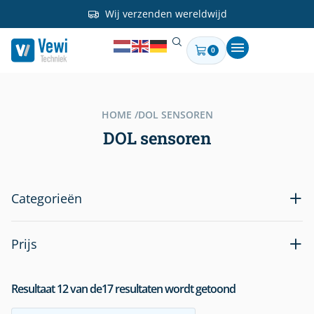
Wij verzenden wereldwijd
0
HOME /
DOL SENSOREN
DOL sensoren
Categorieën
Prijs
Resultaat
12
van de
17
resultaten wordt getoond