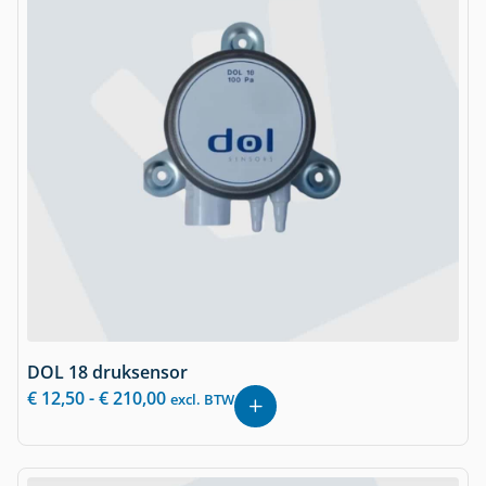
DOL 18 druksensor
€
12,50
-
€
210,00
excl. BTW