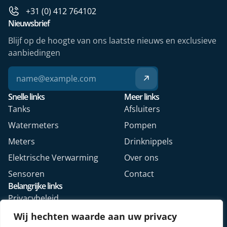
+31 (0) 412 764102
Nieuwsbrief
Blijf op de hoogte van ons laatste nieuws en exclusieve
aanbiedingen
Snelle links
Meer links
Tanks
Afsluiters
Watermeters
Pompen
Meters
Drinknippels
Elektrische Verwarming
Over ons
Sensoren
Contact
Belangrijke links
Privacybeleid
Algemene voorwaarden
Wij hechten waarde aan uw privacy