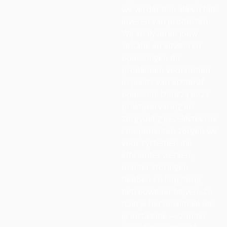
we verder dan alleen het
leveren van producten.
Wij analyseren jouw
situatie en adviseren
oplossingen die
problemen voorkomen
in plaats van achteraf
oplossen. Dankzij onze
praktijkervaring en
zorgvuldig geselecteerde
componenten zorgen we
voor systemen die
efficiënter werken,
minder storingen
hebben en langdurig
betrouwbaar blijven. Zo
haal je het maximale uit
je installatie — zonder