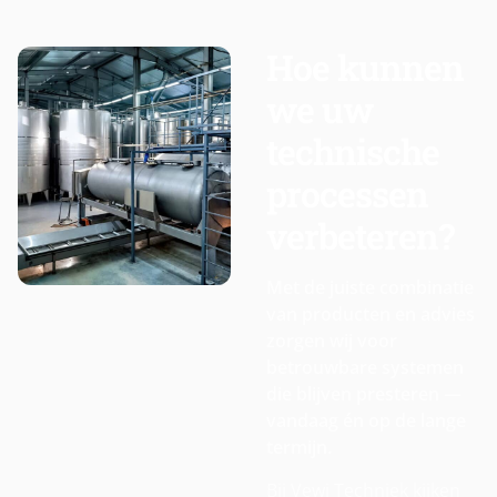
Hoe kunnen
we uw
technische
processen
verbeteren?
Met de juiste combinatie
van producten en advies
zorgen wij voor
betrouwbare systemen
die blijven presteren —
vandaag én op de lange
termijn.
Bij Vewi Techniek kijken