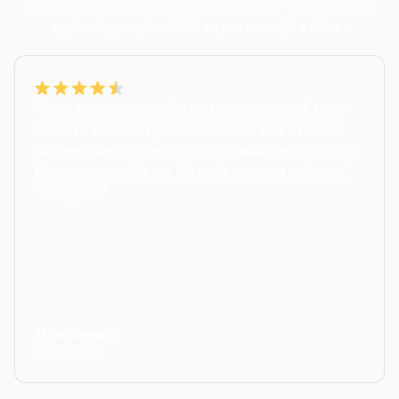
Ervaringen van klanten die kiezen voor betrouwbare
oplossingen, kwaliteit en persoonlijk advies.
“Voor onze toepassing waren we op zoek naar
een RVS tank van goede kwaliteit. Deze moest
aan een aantal specifieke voorwaarden voldoen.
Het was mogelijk om de tank op maat geleverd
te krijgen.”
M. van Dongen
Gorinchem