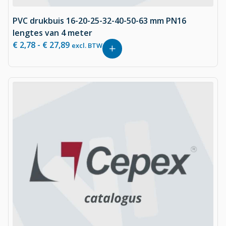
PVC drukbuis 16-20-25-32-40-50-63 mm PN16
lengtes van 4 meter
€
2,78
-
€
27,89
excl. BTW