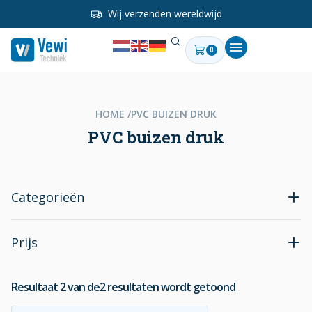
Wij verzenden wereldwijd
0
HOME /
PVC BUIZEN DRUK
PVC buizen druk
Categorieën
Prijs
Resultaat
2
van de
2
resultaten wordt getoond