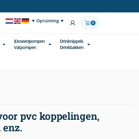
✦ Opruiming ✦
0
(Doseer)pompen
Drinknippels
Vatpompen
Drinkbakken
oor pvc koppelingen,
 enz.