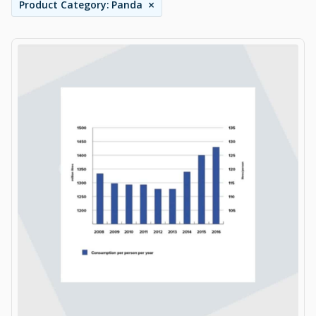
×
Product Category
:
Panda