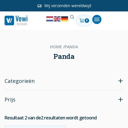
Wij verzenden wereldwijd
0
HOME /
PANDA
Panda
Categorieën
Prijs
Resultaat
2
van de
2
resultaten wordt getoond