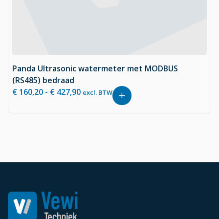
Panda Ultrasonic watermeter met MODBUS
(RS485) bedraad
€
160,20
-
€
427,90
excl. BTW