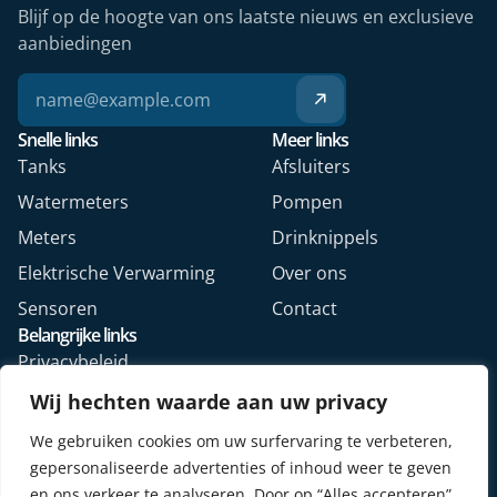
Blijf op de hoogte van ons laatste nieuws en exclusieve
aanbiedingen
Snelle links
Meer links
Tanks
Afsluiters
Watermeters
Pompen
Meters
Drinknippels
Elektrische Verwarming
Over ons
Sensoren
Contact
Belangrijke links
Privacybeleid
Algemene voorwaarden
Wij hechten waarde aan uw privacy
Veelgestelde vragen
We gebruiken cookies om uw surfervaring te verbeteren,
Retourformulier webshop
gepersonaliseerde advertenties of inhoud weer te geven
en ons verkeer te analyseren. Door op “Alles accepteren”