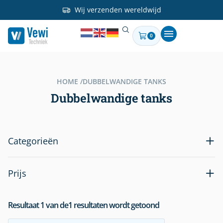
Wij verzenden wereldwijd
0
HOME /
DUBBELWANDIGE TANKS
Dubbelwandige tanks
Categorieën
Prijs
Resultaat
1
van de
1
resultaten wordt getoond