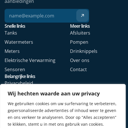
aanbiedingen
Snelle links
Meer links
Tanks
Afsluiters
Watermeters
Pompen
Meters
Drinknippels
Elektrische Verwarming
Over ons
Sensoren
Contact
Belangrijke links
Privacybeleid
Algemene voorwaarden
Wij hechten waarde aan uw privacy
Veelgestelde vragen
We gebruiken cookies om uw surfervaring te verbeteren,
Retourformulier webshop
gepersonaliseerde advertenties of inhoud weer te geven
en ons verkeer te analyseren. Door op “Alles accepteren”
te klikken, stemt u in met ons gebruik van cookies.