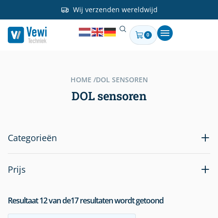
Wij verzenden wereldwijd
0
HOME /
DOL SENSOREN
DOL sensoren
Categorieën
Prijs
Resultaat
12
van de
17
resultaten wordt getoond