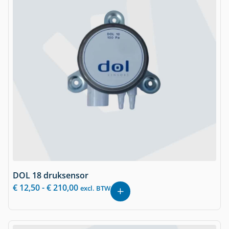
DOL 18 druksensor
€
12,50
-
€
210,00
excl. BTW