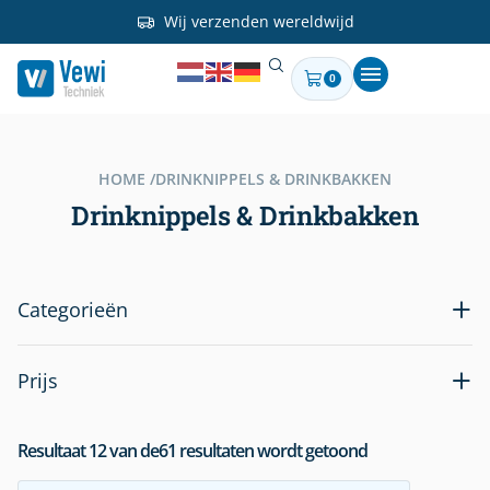
Wij verzenden wereldwijd
0
HOME /
DRINKNIPPELS & DRINKBAKKEN
Drinknippels & Drinkbakken
Categorieën
Prijs
Resultaat
12
van de
61
resultaten wordt getoond