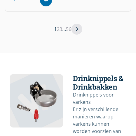
1
2
3
…
5
6
Drinknippels &
Drinkbakken
Drinknippels voor
varkens
Er zijn verschillende
manieren waarop
varkens kunnen
worden voorzien van