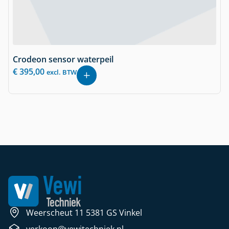
Crodeon sensor waterpeil
€
395,00
excl. BTW
Weerscheut 11 5381 GS Vinkel
verkoop@vewitechniek.nl