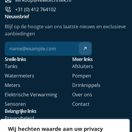
+31 (0) 412 764102
Nieuwsbrief
Blijf op de hoogte van ons laatste nieuws en exclusieve
aanbiedingen
Snelle links
Meer links
Tanks
Afsluiters
Watermeters
Pompen
Meters
Drinknippels
Elektrische Verwarming
Over ons
Sensoren
Contact
Belangrijke links
Privacybeleid
Algemene voorwaarden
Wij hechten waarde aan uw privacy