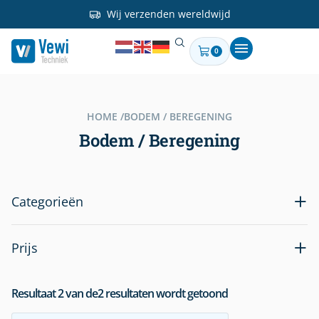
Wij verzenden wereldwijd
0
HOME /
BODEM / BEREGENING
Bodem / Beregening
Categorieën
Prijs
Resultaat
2
van de
2
resultaten wordt getoond