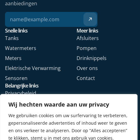
aanbiedingen
Snelle links
Meer links
Tanks
Afsluiters
Watermeters
Pompen
Meters
Drinknippels
Elektrische Verwarming
Over ons
Sensoren
Contact
Belangrijke links
Privacybeleid
Algemene voorwaarden
Wij hechten waarde aan uw privacy
Veelgestelde vragen
We gebruiken cookies om uw surfervaring te verbeteren,
Retourformulier webshop
gepersonaliseerde advertenties of inhoud weer te geven
en ons verkeer te analyseren. Door op “Alles accepteren”
te klikken, stemt u in met ons gebruik van cookies.