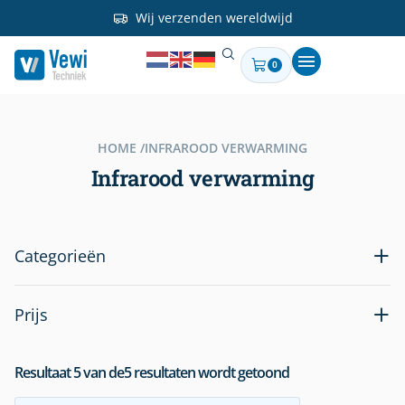
Wij verzenden wereldwijd
0
HOME /
INFRAROOD VERWARMING
Infrarood verwarming
Categorieën
Prijs
Resultaat
5
van de
5
resultaten wordt getoond