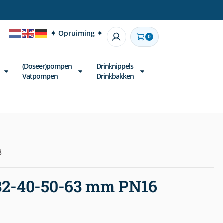
✦ Opruiming ✦
0
(Doseer)pompen
Drinknippels
Vatpompen
Drinkbakken
3
-32-40-50-63 mm PN16