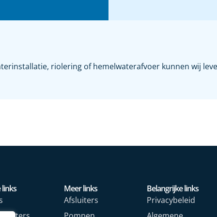
rinstallatie, riolering of hemelwaterafvoer kunnen wij le
 links
Meer links
Belangrijke links
s
Afsluiters
Privacybeleid
rmeters
Pompen
Algemene