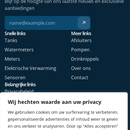
Blijf op de hoogte van ons laatste nieuws en exclusieve
aanbiedingen
Snelle links
Meer links
Tanks
Afsluiters
Watermeters
Pompen
Meters
Drinknippels
Elektrische Verwarming
Over ons
Sensoren
Contact
Belangrijke links
Privacybeleid
Algemene voorwaarden
Wij hechten waarde aan uw privacy
Veelgestelde vragen
We gebruiken cookies om uw surfervaring te verbeteren,
Retourformulier webshop
gepersonaliseerde advertenties of inhoud weer te geven
en ons verkeer te analyseren. Door op “Alles accepteren”