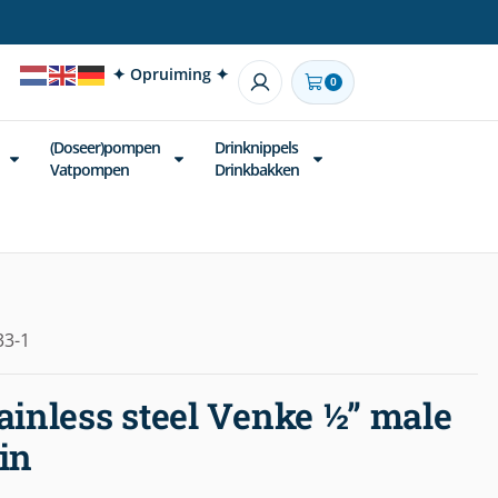
✦ Opruiming ✦
0
(Doseer)pompen
Drinknippels
Vatpompen
Drinkbakken
33-1
ainless steel Venke ½” male
in