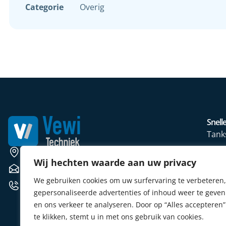
Categorie
Overig
Snelle
Tank
Wate
Weerscheut 11 5381 GS Vinkel
Wij hechten waarde aan uw privacy
Mete
verkoop@vewitechniek.nl
We gebruiken cookies om uw surfervaring te verbeteren,
Elekt
+31 (0) 412 764102
gepersonaliseerde advertenties of inhoud weer te geven
Verw
en ons verkeer te analyseren. Door op “Alles accepteren”
Sens
te klikken, stemt u in met ons gebruik van cookies.