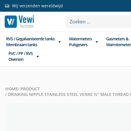
Wij verzenden wereldwijd
RVS / Gegalvaniseerde tanks
Watermeters
Gasmeters &
Membraam tanks
Pulsgevers
Warmtemeter
PVC / PP / RVS
Diversen
HOME
/ PRODUCT
/ DRINKING NIPPLE STAINLESS STEEL VENKE ½” MALE THREAD