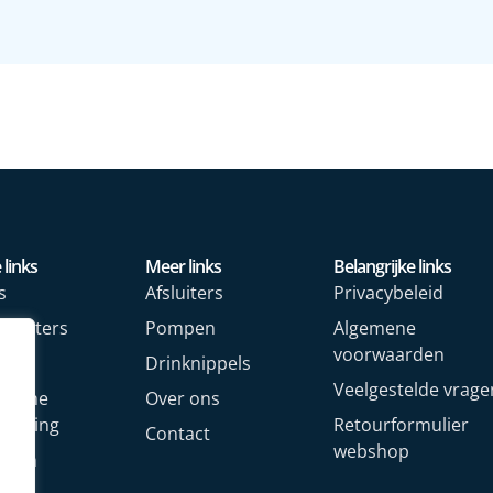
 links
Meer links
Belangrijke links
s
Afsluiters
Privacybeleid
rmeters
Pompen
Algemene
voorwaarden
rs
Drinknippels
Veelgestelde vrage
rische
Over ons
arming
Retourformulier
Contact
webshop
oren