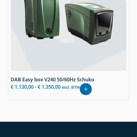
DAB Easy box V240 50/60Hz Schuko
€
1.130,00
-
€
1.350,00
excl. BTW