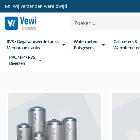
Wij verzenden wereldwijd
RVS / Gegalvaniseerde tanks
Watermeters
Gasmeters &
Membraam tanks
Pulsgevers
Warmtemeter
PVC / PP / RVS
Diversen