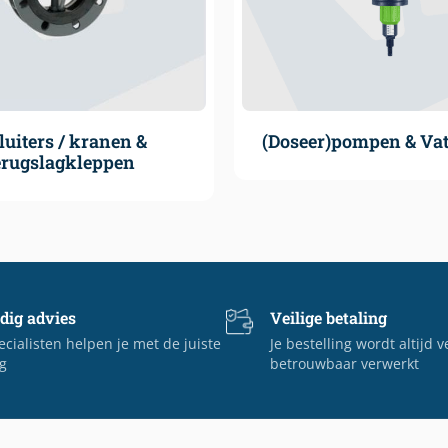
luiters / kranen &
(Doseer)pompen & V
erugslagkleppen
dig advies
Veilige betaling
cialisten helpen je met de juiste
Je bestelling wordt altijd v
g
betrouwbaar verwerkt