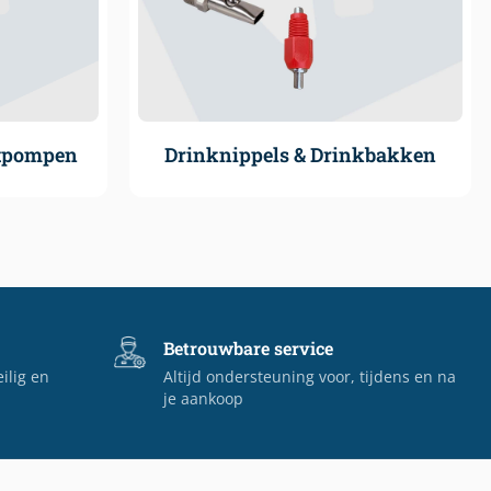
atpompen
Drinknippels & Drinkbakken
Betrouwbare service
eilig en
Altijd ondersteuning voor, tijdens en na
je aankoop