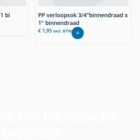
1 bi
PP verloopsok 3/4"binnendraad x
1" binnendraad
€
1,95
excl. BTW
e uw technische
rbeteren?