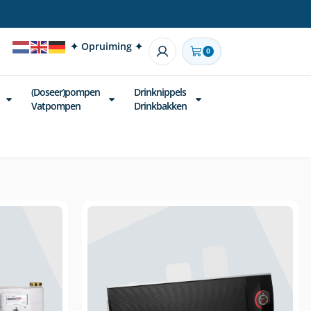
✦ Opruiming ✦
0
(Doseer)pompen
Drinknippels
Vatpompen
Drinkbakken