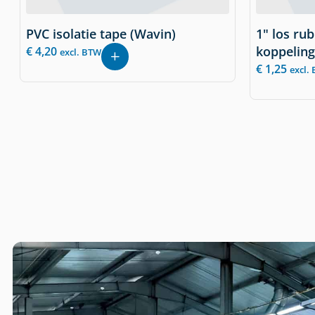
PVC isolatie tape (Wavin)
1" los rub
koppeling
€
4,20
excl. BTW
€
1,25
excl.