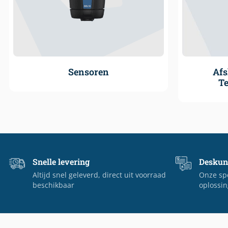
Sensoren
Afs
T
Snelle levering
Deskun
Altijd snel geleverd, direct uit voorraad
Onze spe
beschikbaar
oplossin