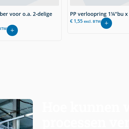
ber voor o.a. 2-delige
PP verloopring 1¼"bu x 
€
1,55
excl. BTW
 BTW
Hoe kunnen w
processen ve