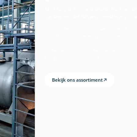
Met de juiste combinatie van prod
systemen die blijven presteren — v
Bij Vewi Techniek kijken we verder dan 
situatie en adviseren oplossingen die 
Dankzij onze praktijkervaring en zorgv
systemen die efficiënter werken, minde
haal je het maximale uit je installatie —
Bekijk ons assortiment