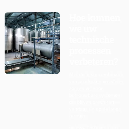
Hoe kunnen
we uw
technische
processen
verbeteren?
Met de juiste combinatie
van producten en advies
zorgen wij voor
betrouwbare systemen
die blijven presteren —
vandaag én op de lange
termijn.
Bij Vewi Techniek kijken