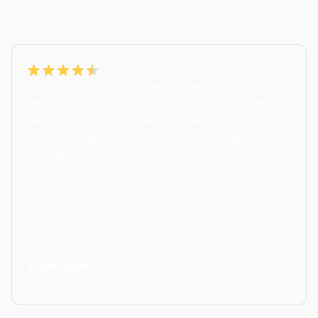
Ervaringen van klanten die kiezen voor betrouwbare
oplossingen, kwaliteit en persoonlijk advies.
“Voor onze toepassing waren we op zoek naar
een RVS tank van goede kwaliteit. Deze moest
aan een aantal specifieke voorwaarden voldoen.
Het was mogelijk om de tank op maat geleverd
te krijgen.”
M. van Dongen
Gorinchem