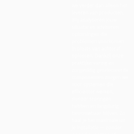
we verder dan alleen het
leveren van producten.
Wij analyseren jouw
situatie en adviseren
oplossingen die
problemen voorkomen
in plaats van achteraf
oplossen. Dankzij onze
praktijkervaring en
zorgvuldig geselecteerde
componenten zorgen we
voor systemen die
efficiënter werken,
minder storingen
hebben en langdurig
betrouwbaar blijven. Zo
haal je het maximale uit
je installatie — zonder