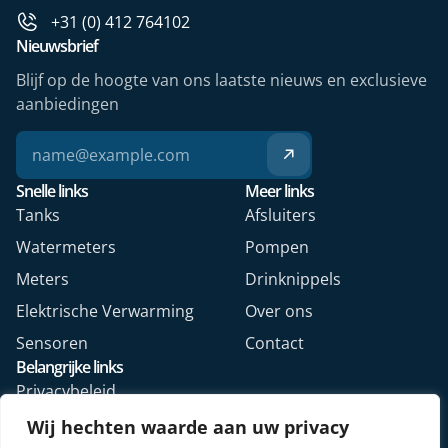
+31 (0) 412 764102
Nieuwsbrief
Blijf op de hoogte van ons laatste nieuws en exclusieve
aanbiedingen
Snelle links
Meer links
Tanks
Afsluiters
Watermeters
Pompen
Meters
Drinknippels
Elektrische Verwarming
Over ons
Sensoren
Contact
Belangrijke links
Privacybeleid
Algemene voorwaarden
Wij hechten waarde aan uw privacy