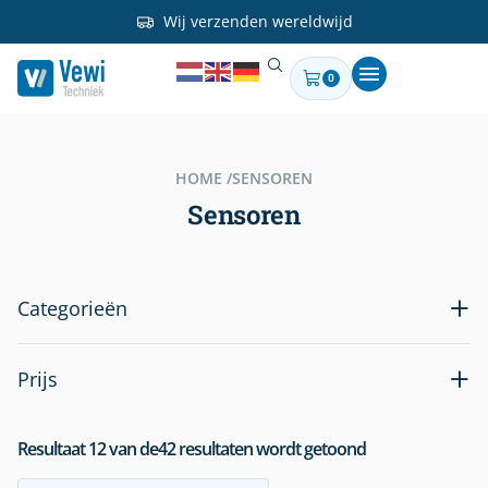
Wij verzenden wereldwijd
0
HOME /
SENSOREN
Sensoren
Categorieën
Prijs
Resultaat
12
van de
42
resultaten wordt getoond