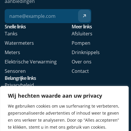
aanbiedingen
Snelle links
Meer links
Tanks
Afsluiters
Watermeters
Pompen
Meters
Drinknippels
Elektrische Verwarming
Over ons
Sensoren
Contact
Belangrijke links
Privacybeleid
Algemene voorwaarden
Wij hechten waarde aan uw privacy
Veelgestelde vragen
We gebruiken cookies om uw surfervaring te verbeteren,
Retourformulier webshop
gepersonaliseerde advertenties of inhoud weer te geven
en ons verkeer te analyseren. Door op “Alles accepteren”
te klikken, stemt u in met ons gebruik van cookies.