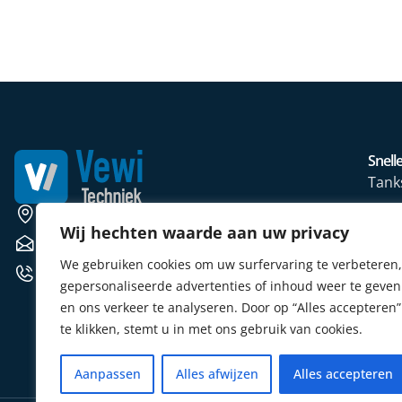
Snelle
Tank
Wate
Weerscheut 11 5381 GS Vinkel
Wij hechten waarde aan uw privacy
Mete
verkoop@vewitechniek.nl
We gebruiken cookies om uw surfervaring te verbeteren,
Elekt
+31 (0) 412 764102
gepersonaliseerde advertenties of inhoud weer te geven
Verw
en ons verkeer te analyseren. Door op “Alles accepteren”
Sens
te klikken, stemt u in met ons gebruik van cookies.
Aanpassen
Alles afwijzen
Alles accepteren