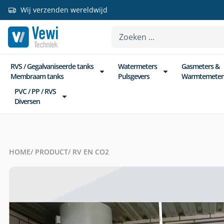
Wij verzenden wereldwijd
RVS / Gegalvaniseerde tanks
Watermeters
Gasmeters &
Membraam tanks
Pulsgevers
Warmtemeter
PVC / PP / RVS
Diversen
HOME
/ PRODUCT
/ RV EN CO2