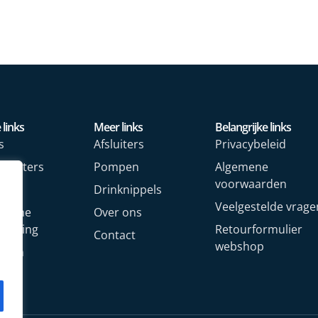
 links
Meer links
Belangrijke links
s
Afsluiters
Privacybeleid
rmeters
Pompen
Algemene
voorwaarden
rs
Drinknippels
Veelgestelde vrage
rische
Over ons
arming
Retourformulier
Contact
webshop
oren