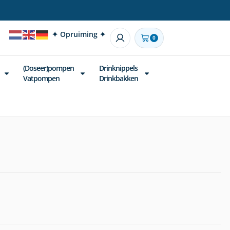
✦ Opruiming ✦
0
(Doseer)pompen
Drinknippels
Vatpompen
Drinkbakken