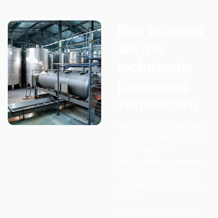
Hoe kunnen
we uw
technische
processen
verbeteren?
Met de juiste combinatie
van producten en advies
zorgen wij voor
betrouwbare systemen
die blijven presteren —
vandaag én op de lange
termijn.
Bij Vewi Techniek kijken