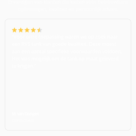
Ervaringen van klanten die kiezen voor betrouwbare
oplossingen, kwaliteit en persoonlijk advies.
“Voor onze toepassing waren we op zoek naar
een RVS tank van goede kwaliteit. Deze moest
aan een aantal specifieke voorwaarden voldoen.
Het was mogelijk om de tank op maat geleverd
te krijgen.”
M. van Dongen
Gorinchem