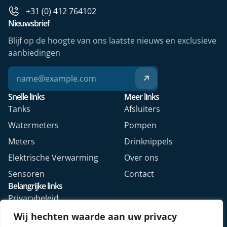
+31 (0) 412 764102
Nieuwsbrief
Blijf op de hoogte van ons laatste nieuws en exclusieve
aanbiedingen
Snelle links
Meer links
Tanks
Afsluiters
Watermeters
Pompen
Meters
Drinknippels
Elektrische Verwarming
Over ons
Sensoren
Contact
Belangrijke links
Privacybeleid
Algemene voorwaarden
Wij hechten waarde aan uw privacy