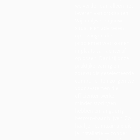
we verder dan alleen het
leveren van producten.
Wij analyseren jouw
situatie en adviseren
oplossingen die
problemen voorkomen
in plaats van achteraf
oplossen. Dankzij onze
praktijkervaring en
zorgvuldig geselecteerde
componenten zorgen we
voor systemen die
efficiënter werken,
minder storingen
hebben en langdurig
betrouwbaar blijven. Zo
haal je het maximale uit
je installatie — zonder