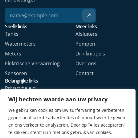
Snelle links
Meer links
Tanks
Afsluiters
Watermeters
Pompen
Meters
Drinknippels
Elektrische Verwarming
Over ons
Sensoren
Contact
Belangrijke links
Privacybeleid
Algemene voorwaarden
Wij hechten waarde aan uw privacy
Veelgestelde vragen
We gebruiken cookies om uw surfervaring te verbeteren,
Retourformulier webshop
gepersonaliseerde advertenties of inhoud weer te geven
en ons verkeer te analyseren. Door op “Alles accepteren”
te klikken, stemt u in met ons gebruik van cookies.