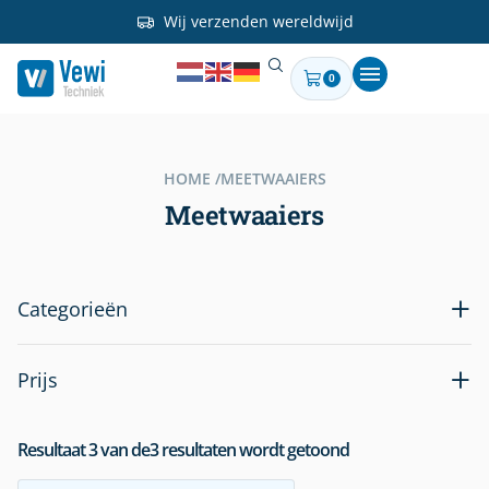
Wij verzenden wereldwijd
0
HOME /
MEETWAAIERS
Meetwaaiers
Categorieën
Prijs
Resultaat
3
van de
3
resultaten wordt getoond