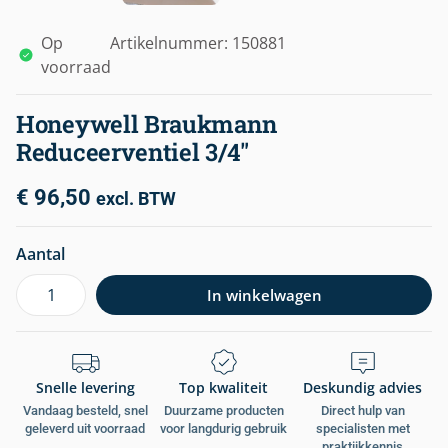
Op
Artikelnummer: 150881
voorraad
Honeywell Braukmann
Reduceerventiel 3/4″
€
96,50
excl. BTW
Aantal
In winkelwagen
Snelle levering
Top kwaliteit
Deskundig advies
Vandaag besteld, snel
Duurzame producten
Direct hulp van
geleverd uit voorraad
voor langdurig gebruik
specialisten met
praktijkkennis