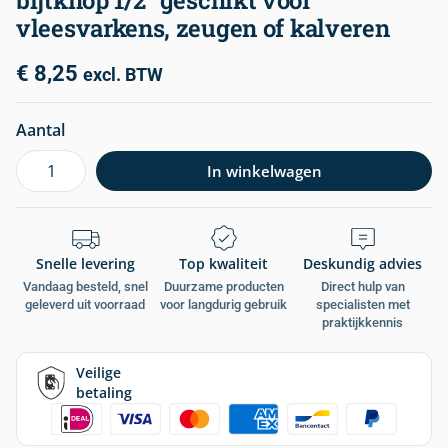
bijtknop 1/2″ geschikt voor
vleesvarkens, zeugen of kalveren
€
8,25
excl. BTW
Aantal
In winkelwagen
Snelle levering
Top kwaliteit
Deskundig advies
Vandaag besteld, snel
Duurzame producten
Direct hulp van
geleverd uit voorraad
voor langdurig gebruik
specialisten met
praktijkkennis
Veilige
betaling