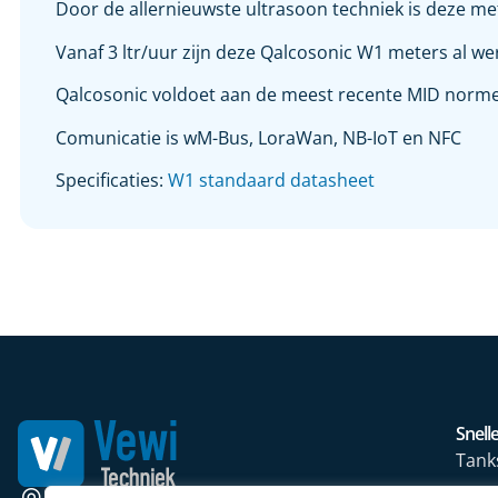
Door de allernieuwste ultrasoon techniek is deze me
Vanaf 3 ltr/uur zijn deze Qalcosonic W1 meters al we
Qalcosonic voldoet aan de meest recente MID normen
Comunicatie is wM-Bus, LoraWan, NB-IoT en NFC
Specificaties:
W1 standaard datasheet
Snelle
Tank
Wate