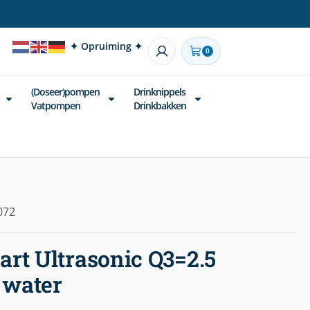
✦ Opruiming ✦
0
(Doseer)pompen
Drinknippels
Vatpompen
Drinkbakken
072
rt Ultrasonic Q3=2.5
 water