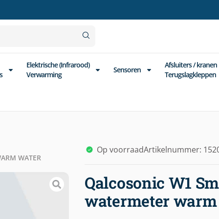
Elektrische (Infrarood)
Afsluiters / kranen
Sensoren
s
Verwarming
Terugslagkleppen
Op voorraad
Artikelnummer: 152
WARM WATER
Qalcosonic W1 Sma
watermeter warm