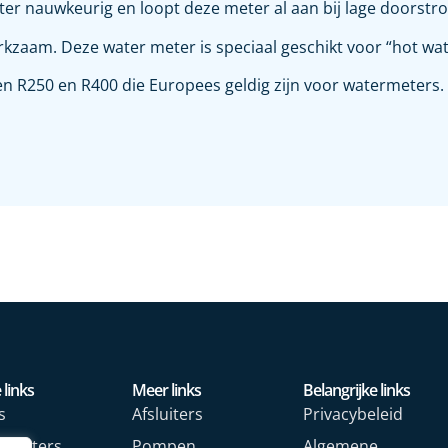
ter nauwkeurig en loopt deze meter al aan bij lage doorstr
rkzaam. Deze water meter is speciaal geschikt voor “hot wat
 R250 en R400 die Europees geldig zijn voor watermeters.
 links
Meer links
Belangrijke links
s
Afsluiters
Privacybeleid
rmeters
Pompen
Algemene