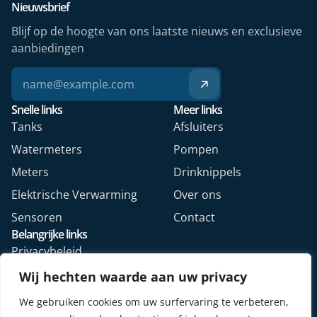
Nieuwsbrief
Blijf op de hoogte van ons laatste nieuws en exclusieve
aanbiedingen
Snelle links
Meer links
Tanks
Afsluiters
Watermeters
Pompen
Meters
Drinknippels
Elektrische Verwarming
Over ons
Sensoren
Contact
Belangrijke links
Privacybeleid
Algemene voorwaarden
Wij hechten waarde aan uw privacy
Veelgestelde vragen
We gebruiken cookies om uw surfervaring te verbeteren,