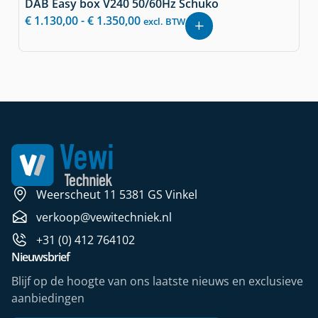
DAB Easy box V240 50/60Hz Schuko
€
1.130,00
-
€
1.350,00
excl. BTW
Weerscheut 11 5381 GS Vinkel
verkoop@vewitechniek.nl
+31 (0) 412 764102
Nieuwsbrief
Blijf op de hoogte van ons laatste nieuws en exclusieve
aanbiedingen