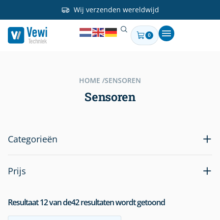
Wij verzenden wereldwijd
0
HOME /
SENSOREN
Sensoren
Categorieën
Prijs
Resultaat
12
van de
42
resultaten wordt getoond