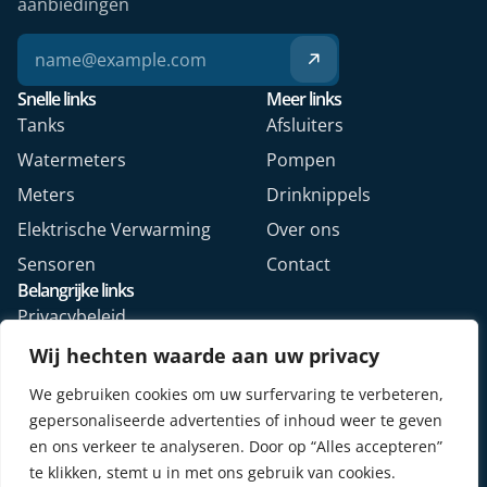
aanbiedingen
Snelle links
Meer links
Tanks
Afsluiters
Watermeters
Pompen
Meters
Drinknippels
Elektrische Verwarming
Over ons
Sensoren
Contact
Belangrijke links
Privacybeleid
Algemene voorwaarden
Wij hechten waarde aan uw privacy
Veelgestelde vragen
We gebruiken cookies om uw surfervaring te verbeteren,
Retourformulier webshop
gepersonaliseerde advertenties of inhoud weer te geven
en ons verkeer te analyseren. Door op “Alles accepteren”
te klikken, stemt u in met ons gebruik van cookies.