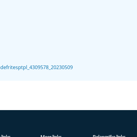
efritesptpl_4309578_20230509
 links
Meer links
Belangrijke links