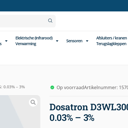
Elektrische (Infrarood)
Afsluiters / kranen
Sensoren
s
Verwarming
Terugslagkleppen
 0.03% – 3%
Op voorraad
Artikelnummer: 157
Dosatron D3WL30
0.03% – 3%