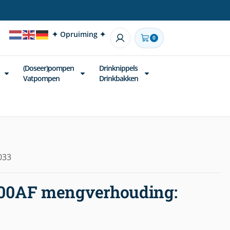
✦ Opruiming ✦
0
(Doseer)pompen
Drinknippels
Vatpompen
Drinkbakken
033
00AF mengverhouding: