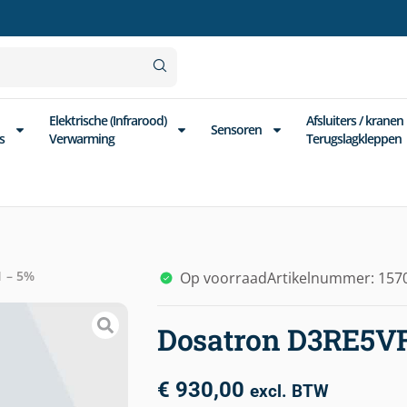
Elektrische (Infrarood)
Afsluiters / kranen
Sensoren
s
Verwarming
Terugslagkleppen
 – 5%
Op voorraad
Artikelnummer: 157
Dosatron D3RE5VF
€
930,00
excl. BTW