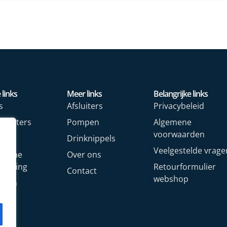
 links
Meer links
Belangrijke links
s
Afsluiters
Privacybeleid
rmeters
Pompen
Algemene
voorwaarden
rs
Drinknippels
Veelgestelde vrage
rische
Over ons
arming
Retourformulier
Contact
webshop
oren