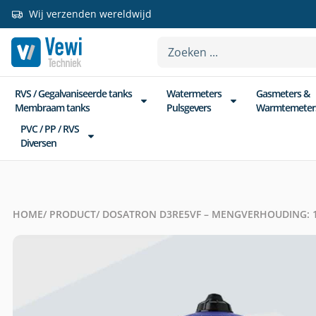
Wij verzenden wereldwijd
RVS / Gegalvaniseerde tanks
Watermeters
Gasmeters &
Membraam tanks
Pulsgevers
Warmtemeter
PVC / PP / RVS
Diversen
HOME
/ PRODUCT
/ DOSATRON D3RE5VF – MENGVERHOUDING: 1