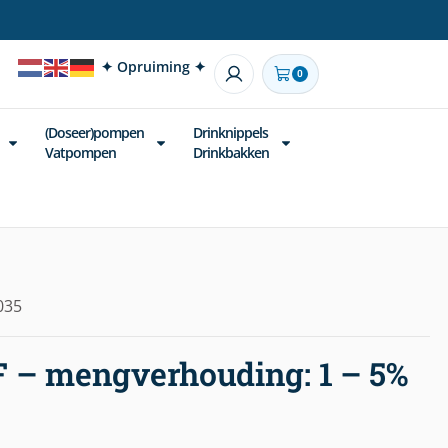
✦ Opruiming ✦
0
(Doseer)pompen
Drinknippels
Vatpompen
Drinkbakken
035
 – mengverhouding: 1 – 5%