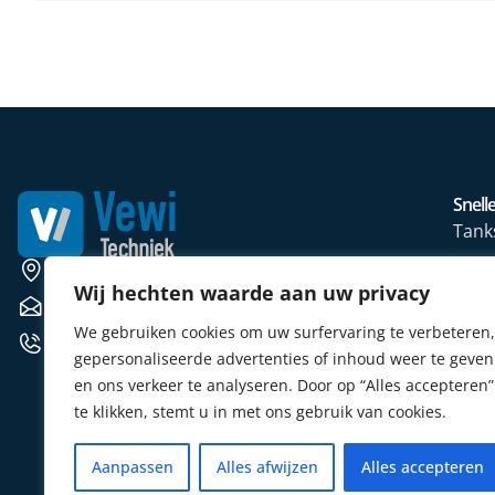
Snelle
Tank
Wate
Weerscheut 11 5381 GS Vinkel
Wij hechten waarde aan uw privacy
Mete
verkoop@vewitechniek.nl
We gebruiken cookies om uw surfervaring te verbeteren,
Elekt
+31 (0) 412 764102
gepersonaliseerde advertenties of inhoud weer te geven
Verw
en ons verkeer te analyseren. Door op “Alles accepteren”
Sens
te klikken, stemt u in met ons gebruik van cookies.
Aanpassen
Alles afwijzen
Alles accepteren