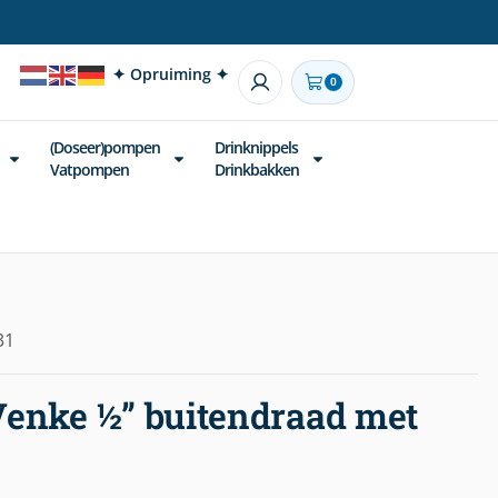
✦ Opruiming ✦
0
(Doseer)pompen
Drinknippels
Vatpompen
Drinkbakken
31
Venke ½” buitendraad met