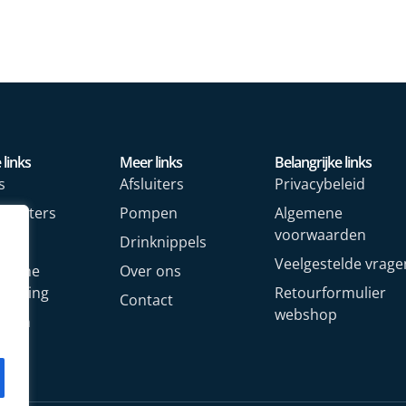
 links
Meer links
Belangrijke links
s
Afsluiters
Privacybeleid
rmeters
Pompen
Algemene
voorwaarden
rs
Drinknippels
Veelgestelde vrage
rische
Over ons
arming
Retourformulier
Contact
webshop
oren