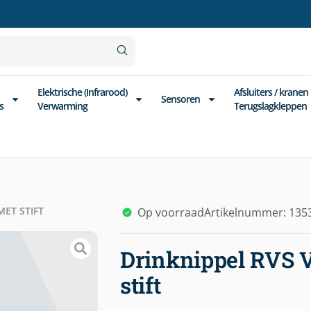
Elektrische (Infrarood)
Afsluiters / kranen
Sensoren
s
Verwarming
Terugslagkleppen
MET STIFT
Op voorraad
Artikelnummer: 135
Drinknippel RVS 
stift