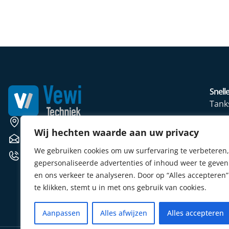
Snelle
Tank
Wate
Weerscheut 11 5381 GS Vinkel
Wij hechten waarde aan uw privacy
Mete
verkoop@vewitechniek.nl
We gebruiken cookies om uw surfervaring te verbeteren,
Elekt
+31 (0) 412 764102
gepersonaliseerde advertenties of inhoud weer te geven
Verw
en ons verkeer te analyseren. Door op “Alles accepteren”
Sens
te klikken, stemt u in met ons gebruik van cookies.
Aanpassen
Alles afwijzen
Alles accepteren