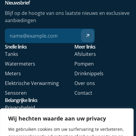
Nieuwsbrief
Blijf op de hoogte van ons laatste nieuws en exclusieve
aanbiedingen
Snelle links
Meer links
Tanks
Afsluiters
Watermeters
Pompen
Meters
Drinknippels
Elektrische Verwarming
Over ons
Sensoren
Contact
Belangrijke links
Privacybeleid
Algemene voorwaarden
Wij hechten waarde aan uw privacy
Veelgestelde vragen
We gebruiken cookies om uw surfervaring te verbeteren,