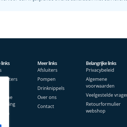
 links
Meer links
Belangrijke links
s
Afsluiters
Privacybeleid
rmeters
Pompen
Algemene
voorwaarden
rs
Drinknippels
Veelgestelde vrage
rische
Over ons
arming
Retourformulier
Contact
webshop
oren