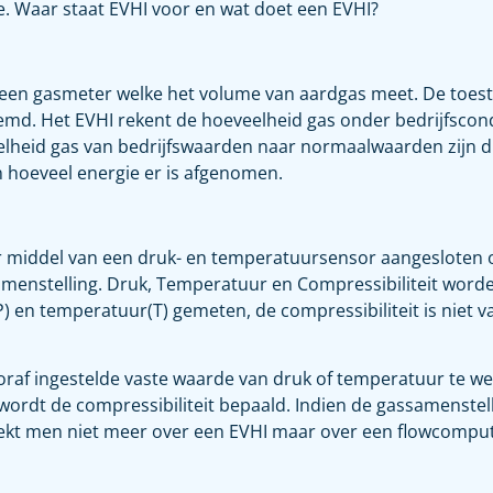
e. Waar staat EVHI voor en wat doet een EVHI?
 een gasmeter welke het volume van aardgas meet. De toe
oemd. Het EVHI rekent de hoeveelheid gas onder bedrijfsc
heid gas van bedrijfswaarden naar normaalwaarden zijn dr
 hoeveel energie er is afgenomen.
iddel van een druk- en temperatuursensor aangesloten op
amenstelling. Druk, Temperatuur en Compressibiliteit wor
P) en temperatuur(T) gemeten, de compressibiliteit is niet v
ooraf ingestelde vaste waarde van druk of temperatuur te we
wordt de compressibiliteit bepaald. Indien de gassamenste
eekt men niet meer over een EVHI maar over een flowcomput