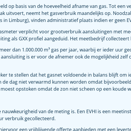
deeld op basis van de hoeveelheid afname van gas. Tot een v
ak uitvoert, neemt het gasverbruik maandelijks op. Noodzak
s in Limburg), vinden administratief plaats indien er geen 
asmeter verplicht voor grootverbruik aansluitingen met me
ting als GXX profiel aangeduid. Het meetbedrijf collecteert h
 meer dan 1.000.000 m³ gas per jaar, waarbij er ieder uur g
aansluiting is er voor de afnemer ook de mogelijkheid zelf o
er te stellen dat het gasnet voldoende in balans blijft om i
n de dag niet verwarmd kunnen worden omdat bijvoorbeeld d
 kas moest opstoken omdat de zon niet scheen op een koude w
de nauwkeurigheid van de meting is. Een EVHI is een meetin
uur verbruik gecollecteerd.
u hiervoor een vrijblijvende offerte aanbieden met een levert