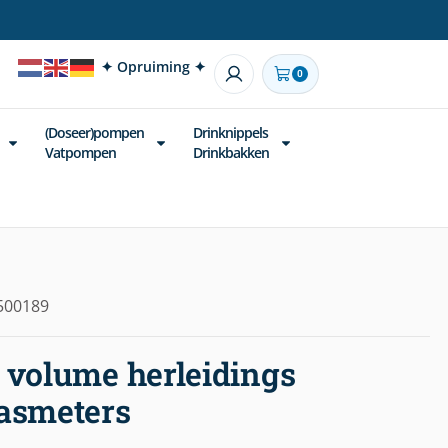
✦ Opruiming ✦
0
(Doseer)pompen
Drinknippels
Vatpompen
Drinkbakken
500189
 volume herleidings
gasmeters