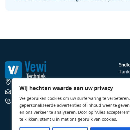
Snelle
Tank
Wate
Weerscheut 11 5381 GS Vinkel
Wij hechten waarde aan uw privacy
Mete
verkoop@vewitechniek.nl
We gebruiken cookies om uw surfervaring te verbeteren,
Elekt
+31 (0) 412 764102
gepersonaliseerde advertenties of inhoud weer te geven
Verw
en ons verkeer te analyseren. Door op “Alles accepteren”
Sens
te klikken, stemt u in met ons gebruik van cookies.