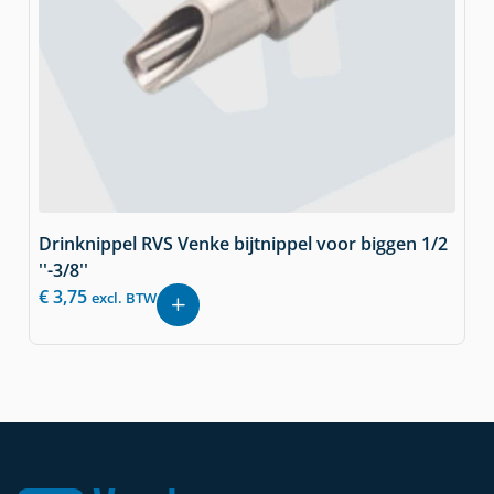
Drinknippel RVS Venke bijtnippel voor biggen 1/2
''-3/8''
€
3,75
excl. BTW