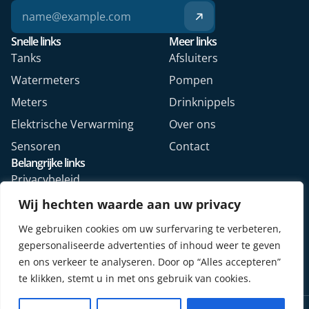
Snelle links
Meer links
Tanks
Afsluiters
Watermeters
Pompen
Meters
Drinknippels
Elektrische Verwarming
Over ons
Sensoren
Contact
Belangrijke links
Privacybeleid
Algemene voorwaarden
Wij hechten waarde aan uw privacy
Veelgestelde vragen
We gebruiken cookies om uw surfervaring te verbeteren,
Retourformulier webshop
gepersonaliseerde advertenties of inhoud weer te geven
en ons verkeer te analyseren. Door op “Alles accepteren”
te klikken, stemt u in met ons gebruik van cookies.