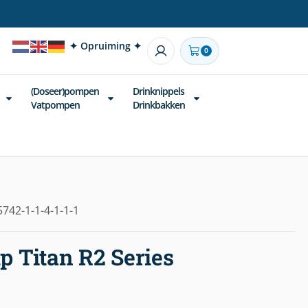
✦ Opruiming ✦
0
(Doseer)pompen
Drinknippels
Vatpompen
Drinkbakken
742-1-1-4-1-1-1
 Titan R2 Series