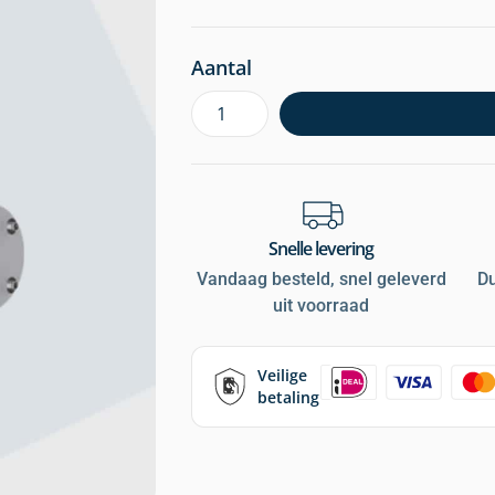
Aantal
Snelle levering
Vandaag besteld, snel geleverd
D
uit voorraad
Veilige
betaling