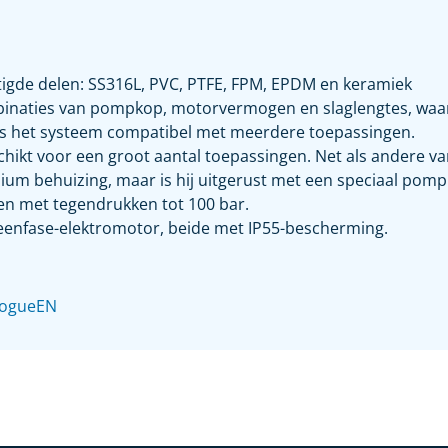
chtigde delen: SS316L, PVC, PTFE, FPM, EPDM en keramiek
naties van pompkop, motorvermogen en slaglengtes, waard
 is het systeem compatibel met meerdere toepassingen.
kt voor een groot aantal toepassingen. Net als andere vari
m behuizing, maar is hij uitgerust met een speciaal pomp
n met tegendrukken tot 100 bar.
 eenfase-elektromotor, beide met IP55-bescherming.
logueEN