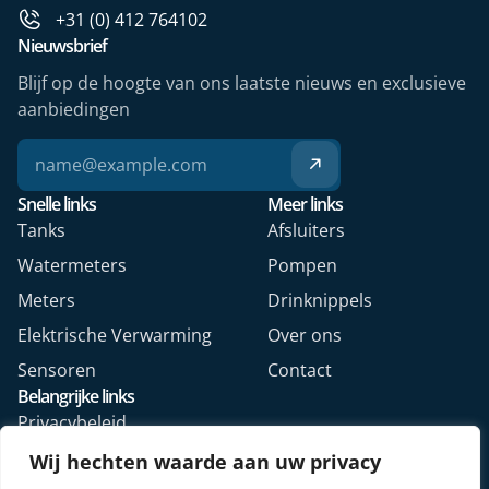
+31 (0) 412 764102
Nieuwsbrief
Blijf op de hoogte van ons laatste nieuws en exclusieve
aanbiedingen
Snelle links
Meer links
Tanks
Afsluiters
Watermeters
Pompen
Meters
Drinknippels
Elektrische Verwarming
Over ons
Sensoren
Contact
Belangrijke links
Privacybeleid
Algemene voorwaarden
Wij hechten waarde aan uw privacy