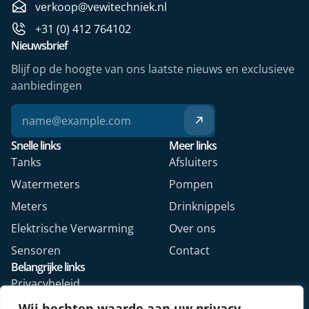
verkoop@vewitechniek.nl
+31 (0) 412 764102
Nieuwsbrief
Blijf op de hoogte van ons laatste nieuws en exclusieve
aanbiedingen
Snelle links
Meer links
Tanks
Afsluiters
Watermeters
Pompen
Meters
Drinknippels
Elektrische Verwarming
Over ons
Sensoren
Contact
Belangrijke links
Privacybeleid
Algemene voorwaarden
Wij hechten waarde aan uw privacy