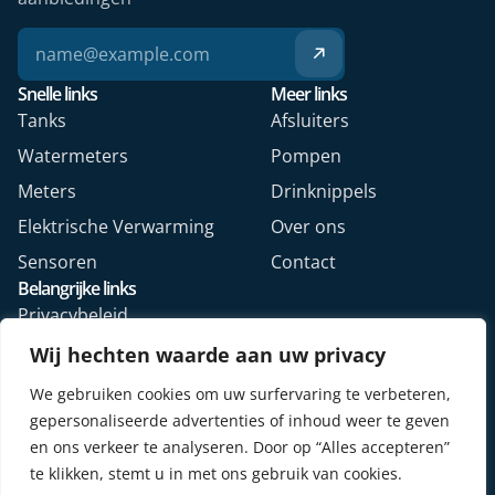
Snelle links
Meer links
Tanks
Afsluiters
Watermeters
Pompen
Meters
Drinknippels
Elektrische Verwarming
Over ons
Sensoren
Contact
Belangrijke links
Privacybeleid
Algemene voorwaarden
Wij hechten waarde aan uw privacy
Veelgestelde vragen
We gebruiken cookies om uw surfervaring te verbeteren,
Retourformulier webshop
gepersonaliseerde advertenties of inhoud weer te geven
en ons verkeer te analyseren. Door op “Alles accepteren”
te klikken, stemt u in met ons gebruik van cookies.