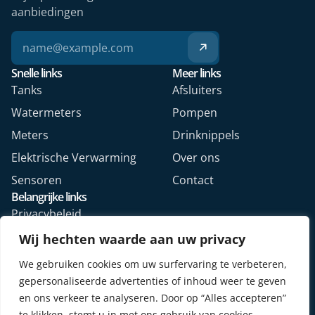
aanbiedingen
Snelle links
Meer links
Tanks
Afsluiters
Watermeters
Pompen
Meters
Drinknippels
Elektrische Verwarming
Over ons
Sensoren
Contact
Belangrijke links
Privacybeleid
Algemene voorwaarden
Wij hechten waarde aan uw privacy
Veelgestelde vragen
We gebruiken cookies om uw surfervaring te verbeteren,
Retourformulier webshop
gepersonaliseerde advertenties of inhoud weer te geven
en ons verkeer te analyseren. Door op “Alles accepteren”
te klikken, stemt u in met ons gebruik van cookies.