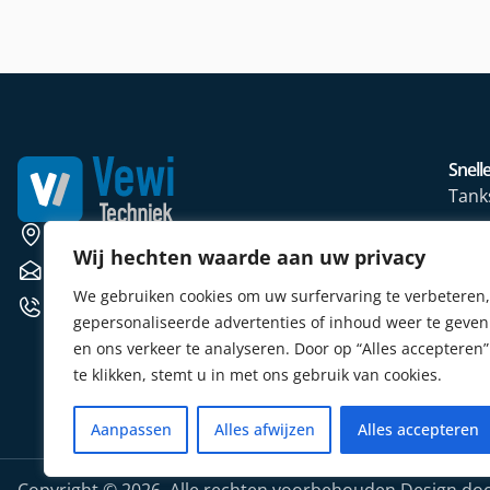
Snelle
Tank
Wate
Weerscheut 11 5381 GS Vinkel
Wij hechten waarde aan uw privacy
Mete
verkoop@vewitechniek.nl
We gebruiken cookies om uw surfervaring te verbeteren,
Elekt
+31 (0) 412 764102
gepersonaliseerde advertenties of inhoud weer te geven
Verw
en ons verkeer te analyseren. Door op “Alles accepteren”
Sens
te klikken, stemt u in met ons gebruik van cookies.
Aanpassen
Alles afwijzen
Alles accepteren