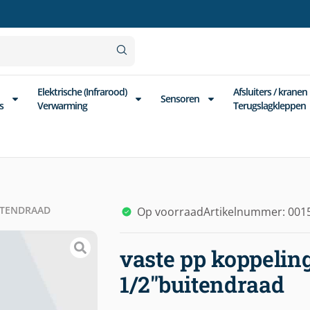
Elektrische (Infrarood)
Afsluiters / kranen
Sensoren
s
Verwarming
Terugslagkleppen
UITENDRAAD
Op voorraad
Artikelnummer: 001
vaste pp koppelin
1/2″buitendraad