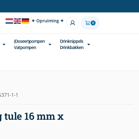
✦ Opruiming ✦
0
(Doseer)pompen
Drinknippels
Vatpompen
Drinkbakken
5371-1-1
g tule 16 mm x