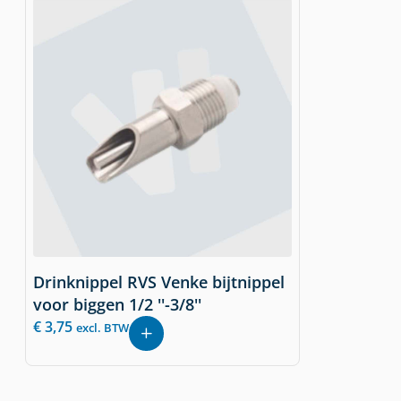
Drinknippel RVS Venke bijtnippel
voor biggen 1/2 ''-3/8''
€
3,75
excl. BTW