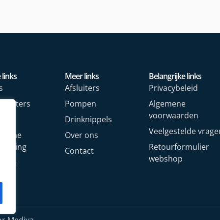
 links
Meer links
Belangrijke links
s
Afsluiters
Privacybeleid
rmeters
Pompen
Algemene
voorwaarden
rs
Drinknippels
Veelgestelde vrage
rische
Over ons
arming
Retourformulier
Contact
webshop
oren