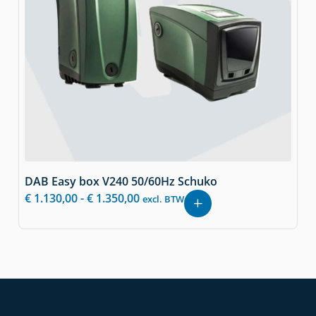
DAB Easy box V240 50/60Hz Schuko
€
1.130,00
-
€
1.350,00
excl. BTW