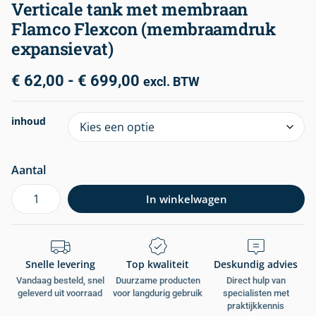
Verticale tank met membraan
Flamco Flexcon (membraamdruk
expansievat)
€
62,00
-
€
699,00
excl. BTW
inhoud
Aantal
In winkelwagen
Snelle levering
Top kwaliteit
Deskundig advies
Vandaag besteld, snel
Duurzame producten
Direct hulp van
geleverd uit voorraad
voor langdurig gebruik
specialisten met
praktijkkennis