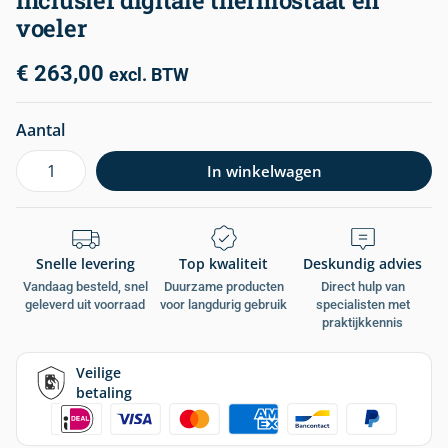
inclusief digitale thermostaat en
voeler
€
263,00
excl. BTW
Aantal
In winkelwagen
Snelle levering
Top kwaliteit
Deskundig advies
Vandaag besteld, snel
Duurzame producten
Direct hulp van
geleverd uit voorraad
voor langdurig gebruik
specialisten met
praktijkkennis
Veilige
betaling