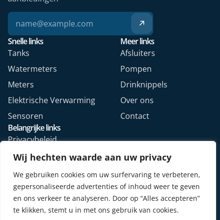
Snelle links
Meer links
Tanks
Afsluiters
Watermeters
Pompen
Meters
Drinknippels
Elektrische Verwarming
Over ons
Sensoren
Contact
Belangrijke links
Privacybeleid
Algemene voorwaarden
Wij hechten waarde aan uw privacy
Veelgestelde vragen
We gebruiken cookies om uw surfervaring te verbeteren,
Retourformulier webshop
gepersonaliseerde advertenties of inhoud weer te geven
en ons verkeer te analyseren. Door op “Alles accepteren”
te klikken, stemt u in met ons gebruik van cookies.