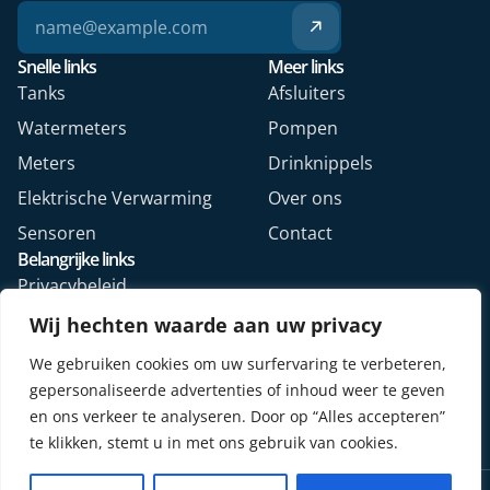
Snelle links
Meer links
Tanks
Afsluiters
Watermeters
Pompen
Meters
Drinknippels
Elektrische Verwarming
Over ons
Sensoren
Contact
Belangrijke links
Privacybeleid
Algemene voorwaarden
Wij hechten waarde aan uw privacy
Veelgestelde vragen
We gebruiken cookies om uw surfervaring te verbeteren,
Retourformulier webshop
gepersonaliseerde advertenties of inhoud weer te geven
en ons verkeer te analyseren. Door op “Alles accepteren”
te klikken, stemt u in met ons gebruik van cookies.