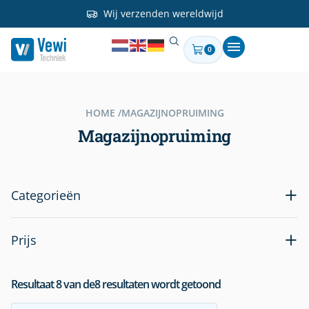
Wij verzenden wereldwijd
0
HOME /
MAGAZIJNOPRUIMING
Magazijnopruiming
Categorieën
Prijs
Resultaat
8
van de
8
resultaten wordt getoond