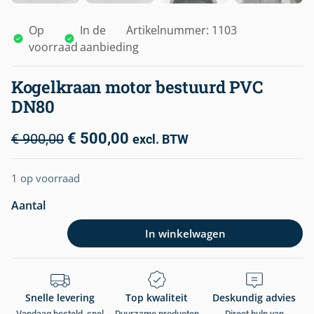
Op
In de
Artikelnummer: 1103
voorraad
aanbieding
Kogelkraan motor bestuurd PVC
DN80
€
500,00
€
900,00
excl. BTW
1 op voorraad
Aantal
In winkelwagen
Snelle levering
Top kwaliteit
Deskundig advies
Vandaag besteld, snel
Duurzame producten
Direct hulp van