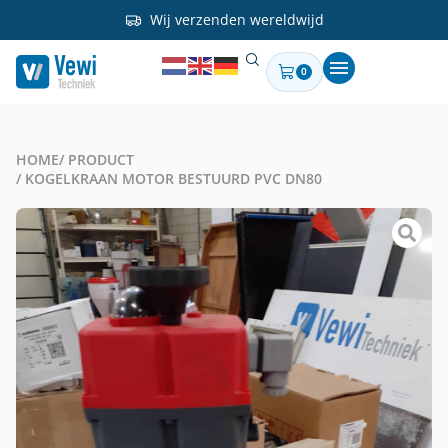
Wij verzenden wereldwijd
0
HOME
/ PRODUCT
/ KOGELKRAAN MOTOR BESTUURD PVC DN80