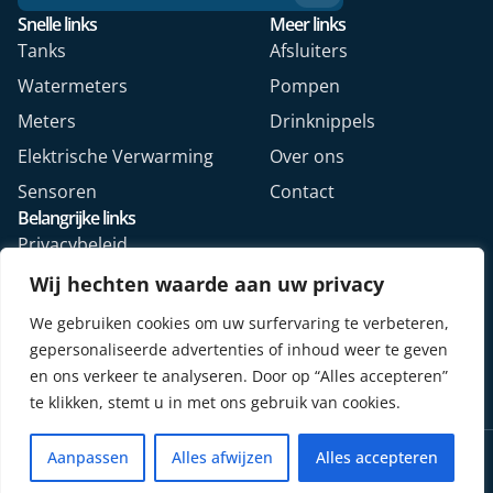
Snelle links
Meer links
Tanks
Afsluiters
Watermeters
Pompen
Meters
Drinknippels
Elektrische Verwarming
Over ons
Sensoren
Contact
Belangrijke links
Privacybeleid
Algemene voorwaarden
Wij hechten waarde aan uw privacy
Veelgestelde vragen
We gebruiken cookies om uw surfervaring te verbeteren,
Retourformulier webshop
gepersonaliseerde advertenties of inhoud weer te geven
en ons verkeer te analyseren. Door op “Alles accepteren”
te klikken, stemt u in met ons gebruik van cookies.
Copyright © 2026. Alle rechten voorbehouden.
Aanpassen
Alles afwijzen
Alles accepteren
Design door Mediya